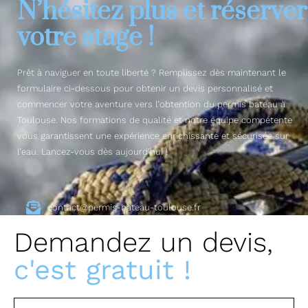
N’hésitez plus et réserver
votre stage !
Prêt à naviguer en toute liberté ? Remplissez dès maintenant le
formulaire ci-dessous pour obtenir un devis personnalisé et
commencer votre aventure vers l’obtention du permis bateau à
Toulouse. Nos formations de qualité et notre équipe compétente
vous garantissent une expérience enrichissante et sécurisée sur
l’eau. Lancez-vous dès aujourd’hui !
contact@permis-bateau-toulouse.fr
Demandez un devis,
c'est gratuit !