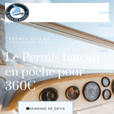
PERMIS
BATEAU
TOULOU
PERMIS BATEAU
TOULOUSE TARIF
TARIF
Le Permis bateau
en poche pour
360€
DEMANDE DE DEVIS