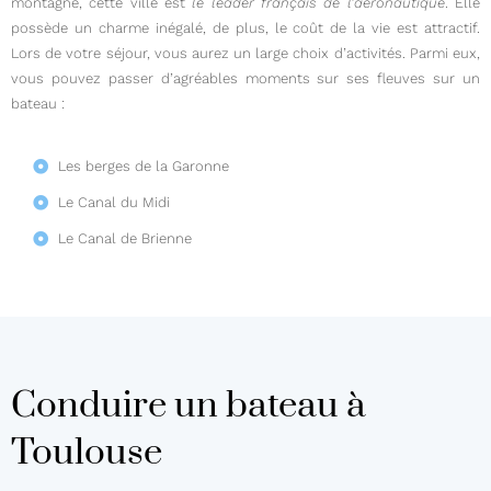
montagne, cette ville est
le leader fran
çais de l
’a
éronautique
. Elle
possède un charme inégalé, de plus, le coût de la vie est attractif.
Lors de votre séjour, vous aurez un large choix d’activités. Parmi eux,
vous pouvez passer d’agréables moments sur ses fleuves sur un
bateau :
Les berges de la Garonne
Le Canal du Midi
Le Canal de Brienne
Conduire un bateau à
Toulouse