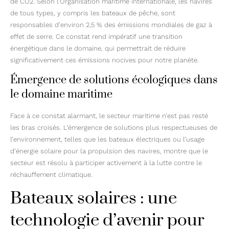
de CO2. Selon l’Organisation maritime internationale, les navires
de tous types, y compris les bateaux de pêche, sont
responsables d’environ 2,5 % des émissions mondiales de gaz à
effet de serre. Ce constat rend impératif une transition
énergétique dans le domaine, qui permettrait de réduire
significativement ces émissions nocives pour notre planète.
Émergence de solutions écologiques dans
le domaine maritime
Face à ce constat alarmant, le secteur maritime n’est pas resté
les bras croisés. L’émergence de solutions plus respectueuses de
l’environnement, telles que les bateaux électriques ou l’usage
d’énergie solaire pour la propulsion des navires, montre que le
secteur est résolu à participer activement à la lutte contre le
réchauffement climatique.
Bateaux solaires : une
technologie d’avenir pour