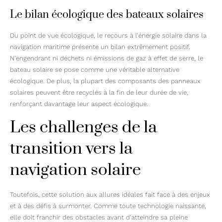
Le bilan écologique des bateaux solaires
Du point de vue écologique, le recours à l’énergie solaire dans la
navigation maritime présente un bilan extrêmement positif.
N’engendrant ni déchets ni émissions de gaz à effet de serre, le
bateau solaire se pose comme une véritable alternative
écologique. De plus, la plupart des composants des panneaux
solaires peuvent être recyclés à la fin de leur durée de vie,
renforçant davantage leur aspect écologique.
Les challenges de la
transition vers la
navigation solaire
Toutefois, cette solution aux allures idéales fait face à des enjeux
et à des défis à surmonter. Comme toute technologie naissante,
elle doit franchir des obstacles avant d’atteindre sa pleine