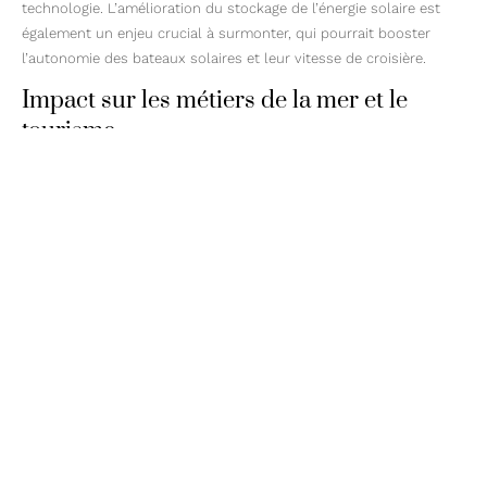
technologie. L’amélioration du stockage de l’énergie solaire est
également un enjeu crucial à surmonter, qui pourrait booster
l’autonomie des bateaux solaires et leur vitesse de croisière.
Impact sur les métiers de la mer et le
tourisme
Au-delà de l’aspect écologique, la navigation solaire pourrait
également engendrer des mutations sur les métiers du secteur
maritime. De nouveaux emplois liés à l’entretien et la réparation
des systèmes solaires pourraient émerger, contribuant à
diversifier l’offre sur le marché de l’emploi dans le domaine
maritime. Du côté du monde du tourisme, l’attrait grandissant
pour une navigation respectueuse de l’environnement pourrait
ouvrir la porte à de nouveaux concepts de croisières écologiques,
attirant ainsi une clientèle en quête de vacances
écoresponsables.
Conclusion : les bateaux