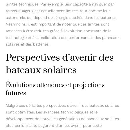
limites techniques. Par exemple, leur capacité à naviguer par
temps nuageux est actuellement limitée, tout comme leur
autonomie, qui dépend de l’énergie stockée dans les batteries.
Néanmoins, il est important de noter que ces limites sont
amenées à être réduites grâce à l’évolution constante de la
technologie et à l’amélioration des performances des panneaux
solaires et des batteries.
Perspectives d’avenir des
bateaux solaires
Évolutions attendues et projections
futures
Malgré ces défis, les perspectives d’avenir des bateaux solaires
sont optimistes. Les avancées technologiques et le
développement de nouvelles générations de panneaux solaires
plus performants augurent d’un bel avenir pour cette