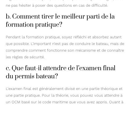
ne pas hésiter à poser des questions en cas de difficulté.
b. Comment tirer le meilleur parti de la
formation pratique?
Pendant la formation pratique, soyez réfléchi et absorbez autant
que possible. L’important n’est pas de conduire le bateau, mais de
comprendre comment fonctionne son mécanisme et de connaître
les règles de sécurité.
c. Que faut-il attendre de l’examen final
du permis bateau?
L’examen final est généralement divisé en une partie théorique et
une partie pratique. Pour la théorie, vous pouvez vous attendre à
un QCM basé sur le code maritime que vous avez appris. Quant à
la partie pratique, vous êtes généralement testés sur votre
capacité à naviguer en toute sécurité.
6. Conclusion