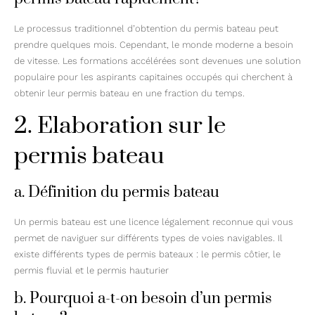
Le processus traditionnel d’obtention du permis bateau peut
prendre quelques mois. Cependant, le monde moderne a besoin
de vitesse. Les formations accélérées sont devenues une solution
populaire pour les aspirants capitaines occupés qui cherchent à
obtenir leur permis bateau en une fraction du temps.
2. Elaboration sur le
permis bateau
a. Définition du permis bateau
Un permis bateau est une licence légalement reconnue qui vous
permet de naviguer sur différents types de voies navigables. Il
existe différents types de permis bateaux : le permis côtier, le
permis fluvial et le permis hauturier
b. Pourquoi a-t-on besoin d’un permis