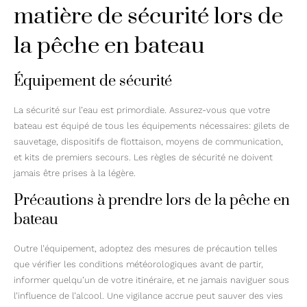
matière de sécurité lors de
la pêche en bateau
Équipement de sécurité
La sécurité sur l’eau est primordiale. Assurez-vous que votre
bateau est équipé de tous les équipements nécessaires: gilets de
sauvetage, dispositifs de flottaison, moyens de communication,
et kits de premiers secours. Les règles de sécurité ne doivent
jamais être prises à la légère.
Précautions à prendre lors de la pêche en
bateau
Outre l’équipement, adoptez des mesures de précaution telles
que vérifier les conditions météorologiques avant de partir,
informer quelqu’un de votre itinéraire, et ne jamais naviguer sous
l’influence de l’alcool. Une vigilance accrue peut sauver des vies