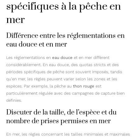
spécifiques à la pêche en
mer
Différence entre les réglementations en
eau douce et en mer
Les réglementations en
eau douce
et en mer diffèrent
considérablement. En eau douce, des quotas stricts et des
périodes spécifiques de pêche sont souvent imposés, tandis
qu’en mer, les règles peuvent varier selon les zones et les
espèces. Par exemple, la pêche au
thon rouge
est
particulièrement régulée avec des campagnes de capture bien
définies.
Discuter de la taille, de l’espèce et du
nombre de prises permises en mer
En mer, les règles concernant les tailles minimales et maximales