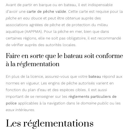
Avant de partir en barque ou en bateau, il est indispensable
d’avoir une
carte de pêche valide
. Cette carte est requise pour la
pêche en eau douce
et peut être obtenue auprès des
associations agréées de pêche et de protection du milieu
aquatique (AAPPMA). Pour la pêche en mer, bien que dans
certaines régions, elle ne soit pas obligatoire, il est recommandé
de vérifier auprès des autorités locales.
Faire en sorte que le bateau soit conforme
à la réglementation
En plus de la licence, assurez-vous que votre
bateau
répond aux
normes en vigueur. Les engins de pêche autorisés varient en
fonction du plan d’eau et des espèces cibles. Il est aussi
important de se renseigner sur les
règlements particuliers de
police
applicables à la navigation dans le
domaine public
ou les
eaux intérieures
.
Les réglementations