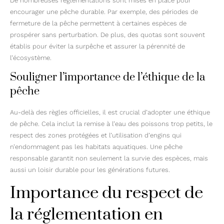
De nombreuses réglementations sont mises en place pour
encourager une pêche durable. Par exemple, des périodes de
fermeture de la pêche permettent à certaines espèces de
prospérer sans perturbation. De plus, des quotas sont souvent
établis pour éviter la surpêche et assurer la pérennité de
l’écosystème.
Souligner l’importance de l’éthique de la
pêche
Au-delà des règles officielles, il est crucial d’adopter une éthique
de pêche. Cela inclut la remise à l’eau des poissons trop petits, le
respect des zones protégées et l’utilisation d’engins qui
n’endommagent pas les habitats aquatiques. Une pêche
responsable garantit non seulement la survie des espèces, mais
aussi un loisir durable pour les générations futures.
Importance du respect de
la réglementation en